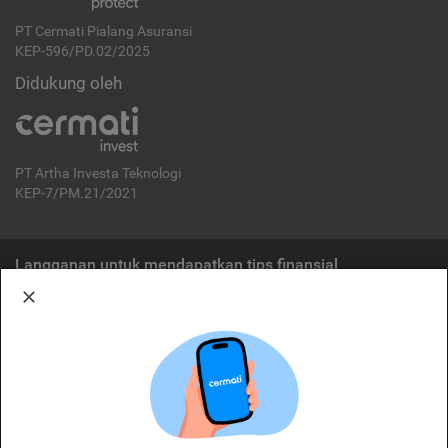
PT Cermati Pialang Asuransi
KEP-596/PD.02/2025
Didukung oleh
PT Artha Investa Teknologi
KEP-7/PM.21/2021
Langganan untuk mendapatkan tips finansial
Berlangganan
Disclaimer:
Cermati merupakan penyelenggara agregasi jasa keuangan yang terdaftar di
OJK. Oleh karena itu, produk dan/atau layanan jasa keuangan yang
ditawarkan bukan merupakan produk dan/atau layanan jasa keuangan yang
diterbitkan oleh Cermati dan Cermati tidak bertanggung jawab atas tuntutan