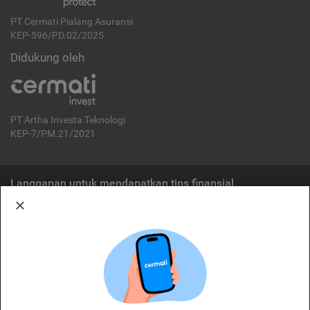
PT Cermati Pialang Asuransi
KEP-596/PD.02/2025
Didukung oleh
PT Artha Investa Teknologi
KEP-7/PM.21/2021
Langganan untuk mendapatkan tips finansial
Berlangganan
Disclaimer:
Cermati merupakan penyelenggara agregasi jasa keuangan yang terdaftar di
OJK. Oleh karena itu, produk dan/atau layanan jasa keuangan yang
ditawarkan bukan merupakan produk dan/atau layanan jasa keuangan yang
diterbitkan oleh Cermati dan Cermati tidak bertanggung jawab atas tuntutan