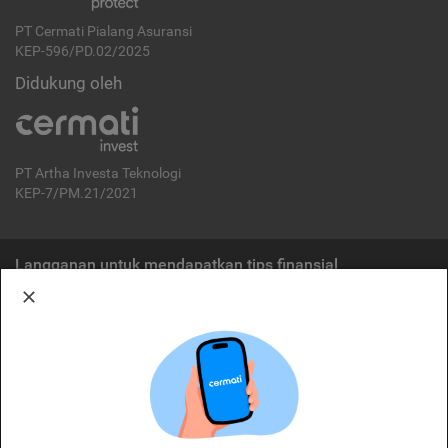
PT Cermati Pialang Asuransi
KEP-596/PD.02/2025
Didukung oleh
PT Artha Investa Teknologi
KEP-7/PM.21/2021
Langganan untuk mendapatkan tips finansial
Berlangganan
Disclaimer:
Cermati merupakan penyelenggara agregasi jasa keuangan yang terdaftar di
OJK. Oleh karena itu, produk dan/atau layanan jasa keuangan yang
ditawarkan bukan merupakan produk dan/atau layanan jasa keuangan yang
diterbitkan oleh Cermati dan Cermati tidak bertanggung jawab atas tuntutan