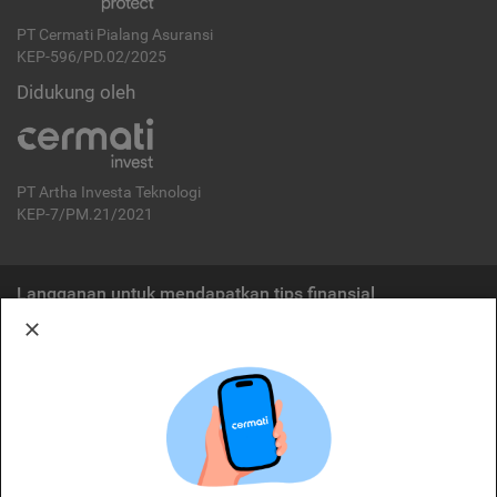
PT Cermati Pialang Asuransi
KEP-596/PD.02/2025
Didukung oleh
PT Artha Investa Teknologi
KEP-7/PM.21/2021
Langganan untuk mendapatkan tips finansial
Berlangganan
Disclaimer:
Cermati merupakan penyelenggara agregasi jasa keuangan yang terdaftar di
OJK. Oleh karena itu, produk dan/atau layanan jasa keuangan yang
ditawarkan bukan merupakan produk dan/atau layanan jasa keuangan yang
diterbitkan oleh Cermati dan Cermati tidak bertanggung jawab atas tuntutan