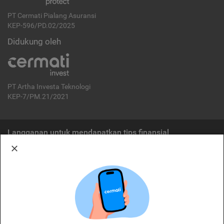
PT Cermati Pialang Asuransi
KEP-596/PD.02/2025
Didukung oleh
PT Artha Investa Teknologi
KEP-7/PM.21/2021
Langganan untuk mendapatkan tips finansial
Berlangganan
Disclaimer:
Cermati merupakan penyelenggara agregasi jasa keuangan yang terdaftar di
OJK. Oleh karena itu, produk dan/atau layanan jasa keuangan yang
ditawarkan bukan merupakan produk dan/atau layanan jasa keuangan yang
diterbitkan oleh Cermati dan Cermati tidak bertanggung jawab atas tuntutan