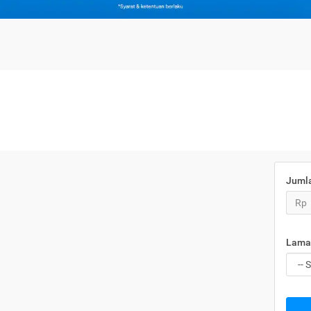
Juml
Rp
Lama