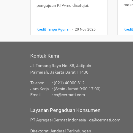
maks
pengajuan KTA-mu disetujui.
Kredit Tanpa Agunan
•
20 Nov 2025
Kredi
Kontak Kami
Jl. Tomang Raya No. 38, Jatipulo
Palmerah, Jakarta Barat 11430
Telepon
: (021) 40000 312
Jam Kerja
: (Senin-Jumat 9:00-17:00)
Email
:
cs@cermati.com
Layanan Pengaduan Konsumen
PT Agregasi Cermat Indonesia - cs@cermati.com
Direktorat Jenderal Perlindungan