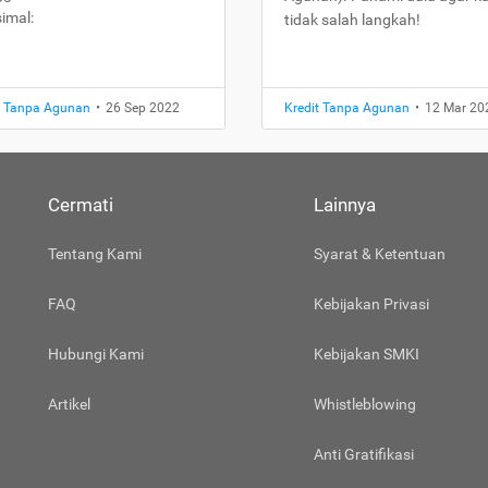
imal:
tidak salah langkah!
t Tanpa Agunan
•
26 Sep 2022
Kredit Tanpa Agunan
•
12 Mar 20
Cermati
Lainnya
Tentang Kami
Syarat & Ketentuan
FAQ
Kebijakan Privasi
Hubungi Kami
Kebijakan SMKI
Artikel
Whistleblowing
Anti Gratifikasi