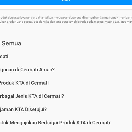
 Produk dan/atau layanan yang ditampilkan merupakan data yang dikumpulkan Cermati untuk memban
an produk yang sesuai. Segala risiko dan tanggung jawab berada pada masing-masing LJK atau mitra 
) Semua
mati
Agunan di Cermati Aman?
Produk KTA di Cermati
rbagai Jenis KTA di Cermati?
jaman KTA Disetujui?
ntuk Mengajukan Berbagai Produk KTA di Cermati