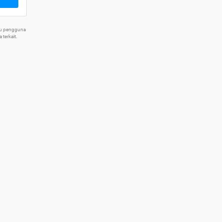
tu pengguna
terkait.