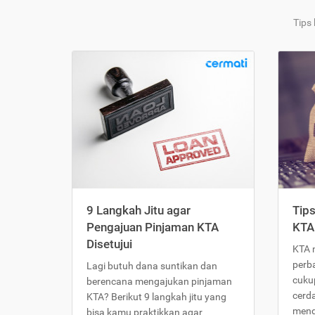
Tips
9 Langkah Jitu agar
Tip
Pengajuan Pinjaman KTA
KTA
Disetujui
KTA 
perb
Lagi butuh dana suntikan dan
cukup
berencana mengajukan pinjaman
cerd
KTA? Berikut 9 langkah jitu yang
meng
bisa kamu praktikkan agar