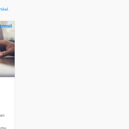
tikel
.
kan
kamu