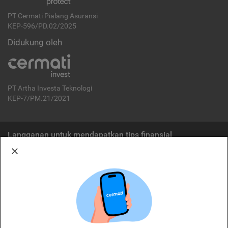
PT Cermati Pialang Asuransi
KEP-596/PD.02/2025
Didukung oleh
PT Artha Investa Teknologi
KEP-7/PM.21/2021
Langganan untuk mendapatkan tips finansial
Berlangganan
Disclaimer:
Cermati merupakan penyelenggara agregasi jasa keuangan yang terdaftar di
OJK. Oleh karena itu, produk dan/atau layanan jasa keuangan yang
ditawarkan bukan merupakan produk dan/atau layanan jasa keuangan yang
diterbitkan oleh Cermati dan Cermati tidak bertanggung jawab atas tuntutan