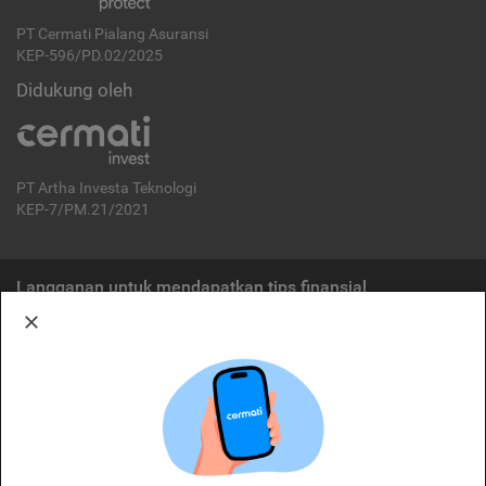
PT Cermati Pialang Asuransi
KEP-596/PD.02/2025
Didukung oleh
PT Artha Investa Teknologi
KEP-7/PM.21/2021
Langganan untuk mendapatkan tips finansial
Berlangganan
Disclaimer:
Cermati merupakan penyelenggara agregasi jasa keuangan yang terdaftar di
OJK. Oleh karena itu, produk dan/atau layanan jasa keuangan yang
ditawarkan bukan merupakan produk dan/atau layanan jasa keuangan yang
diterbitkan oleh Cermati dan Cermati tidak bertanggung jawab atas tuntutan