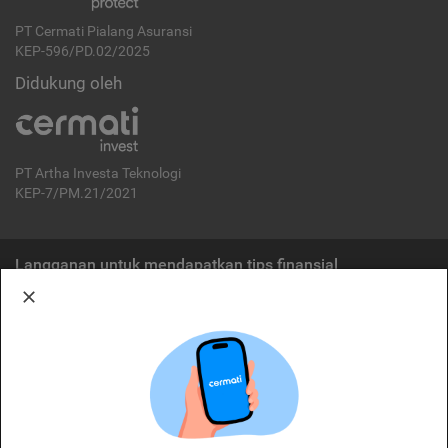
PT Cermati Pialang Asuransi
KEP-596/PD.02/2025
Didukung oleh
PT Artha Investa Teknologi
KEP-7/PM.21/2021
Langganan untuk mendapatkan tips finansial
Berlangganan
Disclaimer:
Cermati merupakan penyelenggara agregasi jasa keuangan yang terdaftar di
OJK. Oleh karena itu, produk dan/atau layanan jasa keuangan yang
ditawarkan bukan merupakan produk dan/atau layanan jasa keuangan yang
diterbitkan oleh Cermati dan Cermati tidak bertanggung jawab atas tuntutan