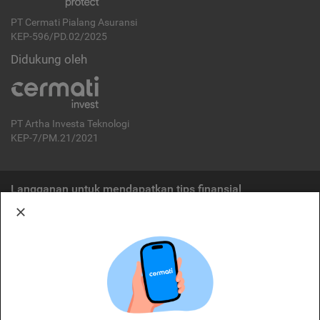
PT Cermati Pialang Asuransi
KEP-596/PD.02/2025
Didukung oleh
PT Artha Investa Teknologi
KEP-7/PM.21/2021
Langganan untuk mendapatkan tips finansial
Berlangganan
Disclaimer:
Cermati merupakan penyelenggara agregasi jasa keuangan yang terdaftar di
OJK. Oleh karena itu, produk dan/atau layanan jasa keuangan yang
ditawarkan bukan merupakan produk dan/atau layanan jasa keuangan yang
diterbitkan oleh Cermati dan Cermati tidak bertanggung jawab atas tuntutan