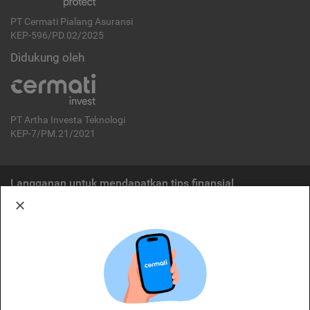
PT Cermati Pialang Asuransi
KEP-596/PD.02/2025
Didukung oleh
PT Artha Investa Teknologi
KEP-7/PM.21/2021
Langganan untuk mendapatkan tips finansial
Berlangganan
Disclaimer:
Cermati merupakan penyelenggara agregasi jasa keuangan yang terdaftar di
OJK. Oleh karena itu, produk dan/atau layanan jasa keuangan yang
ditawarkan bukan merupakan produk dan/atau layanan jasa keuangan yang
diterbitkan oleh Cermati dan Cermati tidak bertanggung jawab atas tuntutan