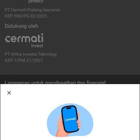
PT Cermati Pialang Asuransi
KEP-596/PD.02/2025
Didukung oleh
PT Artha Investa Teknologi
KEP-7/PM.21/2021
Langganan untuk mendapatkan tips finansial
Berlangganan
Disclaimer:
Cermati merupakan penyelenggara agregasi jasa keuangan yang terdaftar di
OJK. Oleh karena itu, produk dan/atau layanan jasa keuangan yang
ditawarkan bukan merupakan produk dan/atau layanan jasa keuangan yang
diterbitkan oleh Cermati dan Cermati tidak bertanggung jawab atas tuntutan