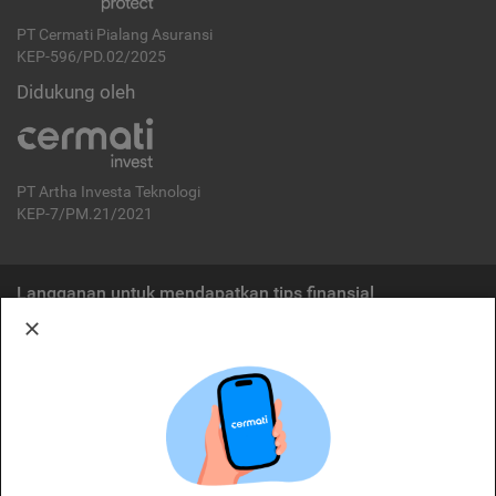
PT Cermati Pialang Asuransi
KEP-596/PD.02/2025
Didukung oleh
PT Artha Investa Teknologi
KEP-7/PM.21/2021
Langganan untuk mendapatkan tips finansial
Berlangganan
Disclaimer:
Cermati merupakan penyelenggara agregasi jasa keuangan yang terdaftar di
OJK. Oleh karena itu, produk dan/atau layanan jasa keuangan yang
ditawarkan bukan merupakan produk dan/atau layanan jasa keuangan yang
diterbitkan oleh Cermati dan Cermati tidak bertanggung jawab atas tuntutan