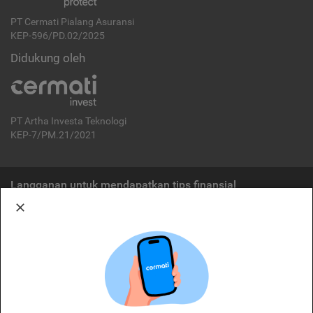
PT Cermati Pialang Asuransi
KEP-596/PD.02/2025
Didukung oleh
PT Artha Investa Teknologi
KEP-7/PM.21/2021
Langganan untuk mendapatkan tips finansial
Berlangganan
Disclaimer:
Cermati merupakan penyelenggara agregasi jasa keuangan yang terdaftar di
OJK. Oleh karena itu, produk dan/atau layanan jasa keuangan yang
ditawarkan bukan merupakan produk dan/atau layanan jasa keuangan yang
diterbitkan oleh Cermati dan Cermati tidak bertanggung jawab atas tuntutan