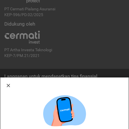
PT Cermati Pialang Asuransi
KEP-596/PD.02/2025
Didukung oleh
PT Artha Investa Teknologi
KEP-7/PM.21/2021
Langganan untuk mendapatkan tips finansial
Berlangganan
Disclaimer:
Cermati merupakan penyelenggara agregasi jasa keuangan yang terdaftar di
OJK. Oleh karena itu, produk dan/atau layanan jasa keuangan yang
ditawarkan bukan merupakan produk dan/atau layanan jasa keuangan yang
diterbitkan oleh Cermati dan Cermati tidak bertanggung jawab atas tuntutan