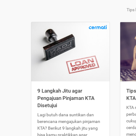
Tips
9 Langkah Jitu agar
Tip
Pengajuan Pinjaman KTA
KTA
Disetujui
KTA 
perb
Lagi butuh dana suntikan dan
cukup
berencana mengajukan pinjaman
cerd
KTA? Berikut 9 langkah jitu yang
meng
bisa kamu praktikkan agar