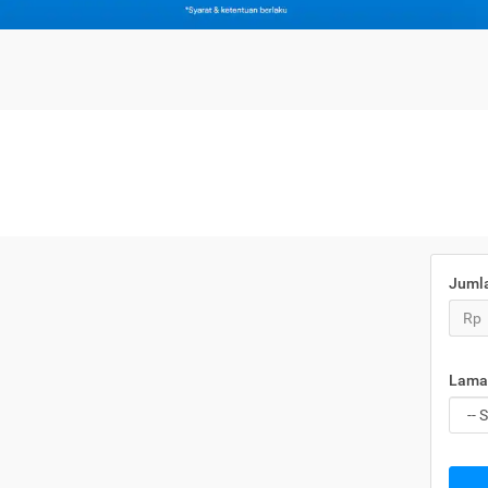
Juml
Rp
Lama