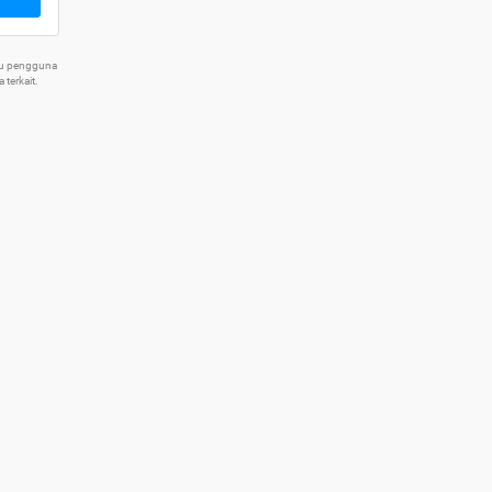
tu pengguna
terkait.