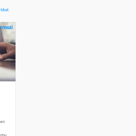
tikel
.
kan
kamu