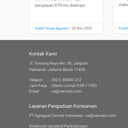
maks
pengajuan KTA-mu disetujui.
Kredit Tanpa Agunan
•
20 Nov 2025
Kredi
Kontak Kami
Jl. Tomang Raya No. 38, Jatipulo
Palmerah, Jakarta Barat 11430
Telepon
: (021) 40000 312
Jam Kerja
: (Senin-Jumat 9:00-17:00)
Email
:
cs@cermati.com
Layanan Pengaduan Konsumen
PT Agregasi Cermat Indonesia - cs@cermati.com
Direktorat Jenderal Perlindungan