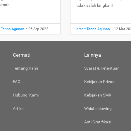
imal:
tidak salah langkah!
t Tanpa Agunan
•
26 Sep 2022
Kredit Tanpa Agunan
•
12 Mar 20
Cermati
Lainnya
Tentang Kami
Syarat & Ketentuan
FAQ
Kebijakan Privasi
Hubungi Kami
Kebijakan SMKI
Artikel
Whistleblowing
Anti Gratifikasi