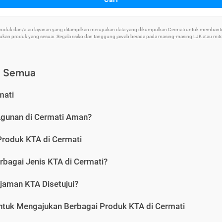
 Produk dan/atau layanan yang ditampilkan merupakan data yang dikumpulkan Cermati untuk memban
an produk yang sesuai. Segala risiko dan tanggung jawab berada pada masing-masing LJK atau mitra 
) Semua
mati
Agunan di Cermati Aman?
Produk KTA di Cermati
rbagai Jenis KTA di Cermati?
jaman KTA Disetujui?
ntuk Mengajukan Berbagai Produk KTA di Cermati