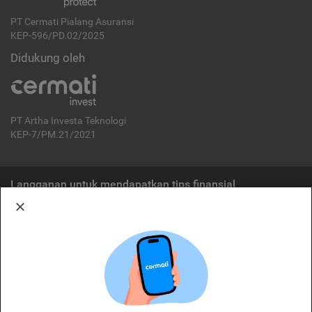
PT Cermati Pialang Asuransi
KEP-596/PD.02/2025
Didukung oleh
PT Artha Investa Teknologi
KEP-7/PM.21/2021
Langganan untuk mendapatkan tips finansial
Berlangganan
Disclaimer:
Cermati merupakan penyelenggara agregasi jasa keuangan yang terdaftar di
OJK. Oleh karena itu, produk dan/atau layanan jasa keuangan yang
ditawarkan bukan merupakan produk dan/atau layanan jasa keuangan yang
diterbitkan oleh Cermati dan Cermati tidak bertanggung jawab atas tuntutan