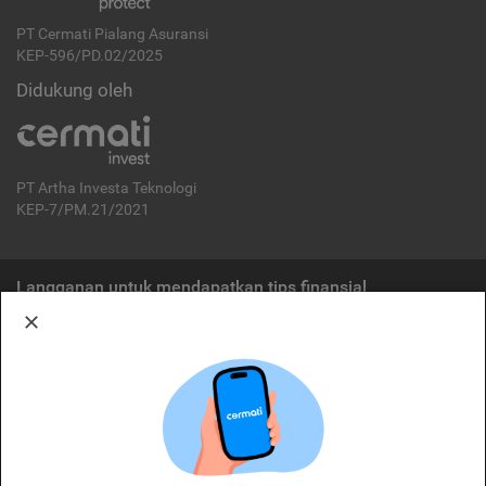
PT Cermati Pialang Asuransi
KEP-596/PD.02/2025
Didukung oleh
PT Artha Investa Teknologi
KEP-7/PM.21/2021
Langganan untuk mendapatkan tips finansial
Berlangganan
Disclaimer:
Cermati merupakan penyelenggara agregasi jasa keuangan yang terdaftar di
OJK. Oleh karena itu, produk dan/atau layanan jasa keuangan yang
ditawarkan bukan merupakan produk dan/atau layanan jasa keuangan yang
diterbitkan oleh Cermati dan Cermati tidak bertanggung jawab atas tuntutan