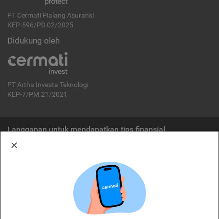
PT Cermati Pialang Asuransi
KEP-596/PD.02/2025
Didukung oleh
PT Artha Investa Teknologi
KEP-7/PM.21/2021
Langganan untuk mendapatkan tips finansial
Berlangganan
Disclaimer:
Cermati merupakan penyelenggara agregasi jasa keuangan yang terdaftar di
OJK. Oleh karena itu, produk dan/atau layanan jasa keuangan yang
ditawarkan bukan merupakan produk dan/atau layanan jasa keuangan yang
diterbitkan oleh Cermati dan Cermati tidak bertanggung jawab atas tuntutan