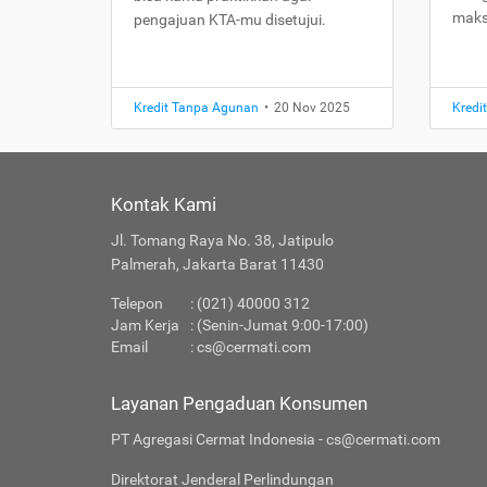
maks
pengajuan KTA-mu disetujui.
Kredit Tanpa Agunan
•
20 Nov 2025
Kredi
Kontak Kami
Jl. Tomang Raya No. 38, Jatipulo
Palmerah, Jakarta Barat 11430
Telepon
: (021) 40000 312
Jam Kerja
: (Senin-Jumat 9:00-17:00)
Email
:
cs@cermati.com
Layanan Pengaduan Konsumen
PT Agregasi Cermat Indonesia - cs@cermati.com
Direktorat Jenderal Perlindungan