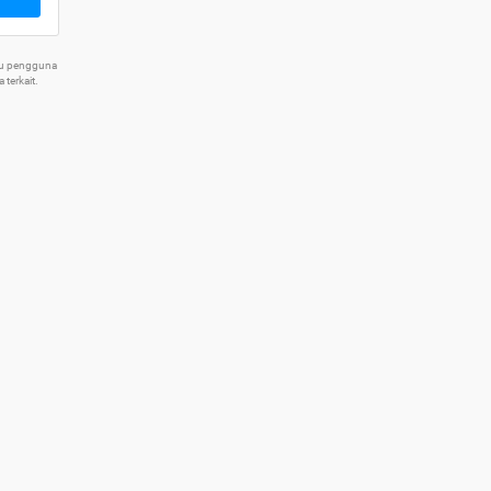
tu pengguna
terkait.