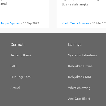
imal:
tidak salah langkah!
t Tanpa Agunan
•
26 Sep 2022
Kredit Tanpa Agunan
•
12 Mar 20
Cermati
Lainnya
Tentang Kami
Syarat & Ketentuan
FAQ
Kebijakan Privasi
Hubungi Kami
Kebijakan SMKI
Artikel
Whistleblowing
Anti Gratifikasi