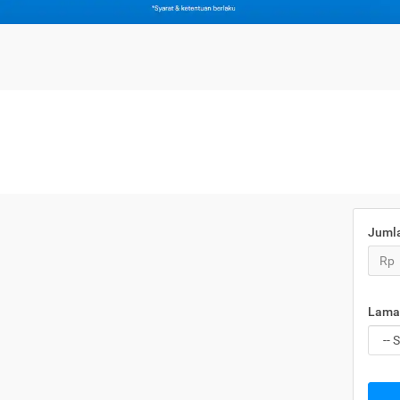
Juml
Rp
Lama