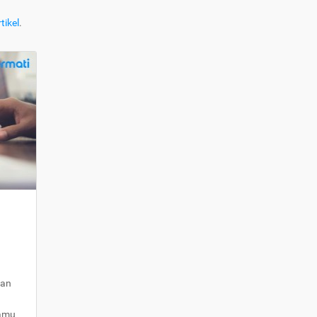
tikel
.
kan
kamu