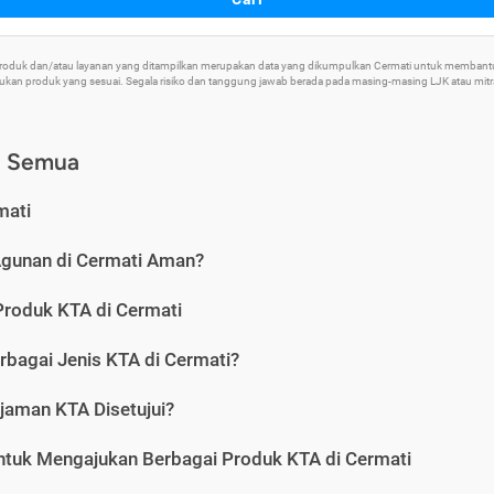
 Produk dan/atau layanan yang ditampilkan merupakan data yang dikumpulkan Cermati untuk memban
an produk yang sesuai. Segala risiko dan tanggung jawab berada pada masing-masing LJK atau mitra 
) Semua
mati
Agunan di Cermati Aman?
Produk KTA di Cermati
rbagai Jenis KTA di Cermati?
jaman KTA Disetujui?
ntuk Mengajukan Berbagai Produk KTA di Cermati