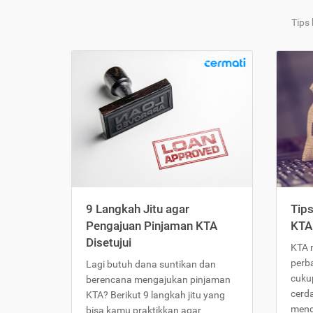
Tips
9 Langkah Jitu agar
Tip
Pengajuan Pinjaman KTA
KTA
Disetujui
KTA 
perb
Lagi butuh dana suntikan dan
cukup
berencana mengajukan pinjaman
cerd
KTA? Berikut 9 langkah jitu yang
meng
bisa kamu praktikkan agar