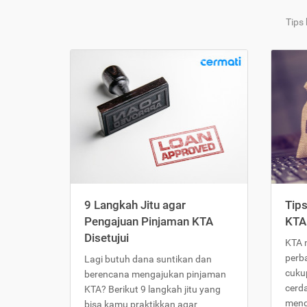
Tips
9 Langkah Jitu agar
Tip
Pengajuan Pinjaman KTA
KTA
Disetujui
KTA 
perb
Lagi butuh dana suntikan dan
cukup
berencana mengajukan pinjaman
cerd
KTA? Berikut 9 langkah jitu yang
meng
bisa kamu praktikkan agar