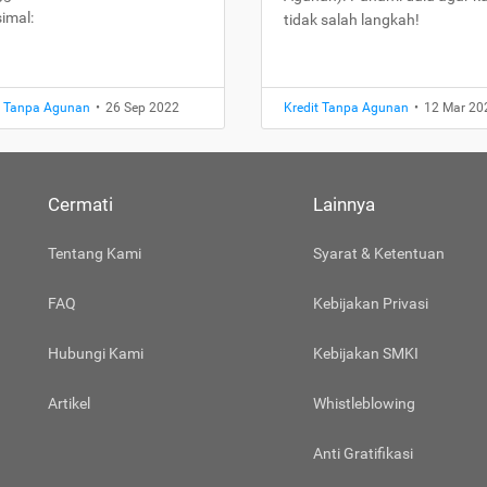
imal:
tidak salah langkah!
t Tanpa Agunan
•
26 Sep 2022
Kredit Tanpa Agunan
•
12 Mar 20
Cermati
Lainnya
Tentang Kami
Syarat & Ketentuan
FAQ
Kebijakan Privasi
Hubungi Kami
Kebijakan SMKI
Artikel
Whistleblowing
Anti Gratifikasi