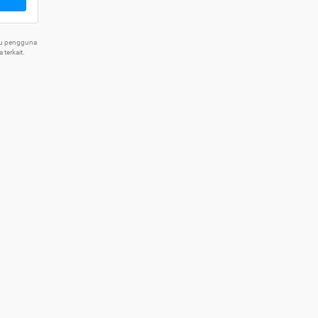
tu pengguna
terkait.