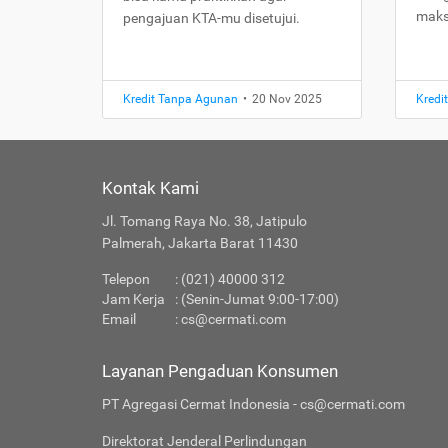
maks
pengajuan KTA-mu disetujui.
Kredit Tanpa Agunan
•
20 Nov 2025
Kredi
Kontak Kami
Jl. Tomang Raya No. 38, Jatipulo
Palmerah, Jakarta Barat 11430
Telepon
: (021) 40000 312
Jam Kerja
: (Senin-Jumat 9:00-17:00)
Email
:
cs@cermati.com
Layanan Pengaduan Konsumen
PT Agregasi Cermat Indonesia - cs@cermati.com
Direktorat Jenderal Perlindungan