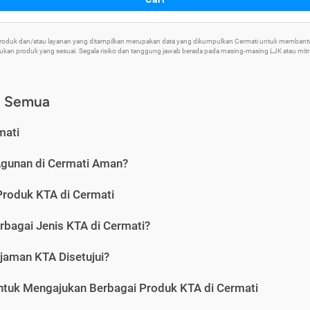
 Produk dan/atau layanan yang ditampilkan merupakan data yang dikumpulkan Cermati untuk memban
an produk yang sesuai. Segala risiko dan tanggung jawab berada pada masing-masing LJK atau mitra 
) Semua
mati
Agunan di Cermati Aman?
Produk KTA di Cermati
rbagai Jenis KTA di Cermati?
jaman KTA Disetujui?
ntuk Mengajukan Berbagai Produk KTA di Cermati