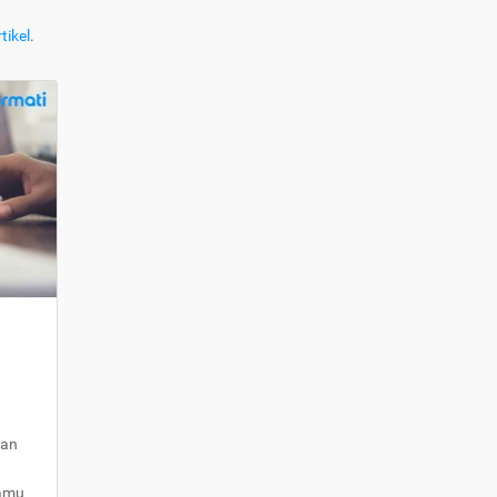
tikel
.
kan
kamu