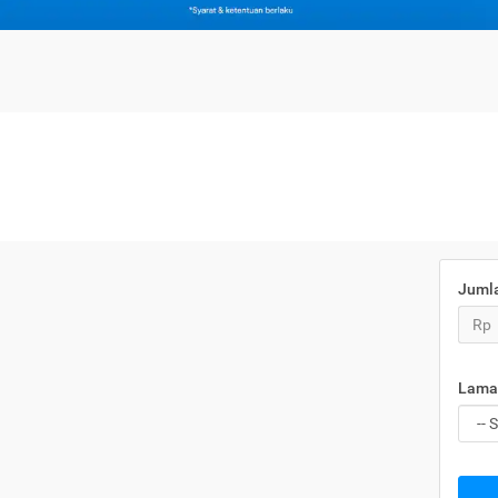
Juml
Rp
Lama