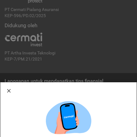
PT Cermati Pialang Asuransi
KEP-596/PD.02/2025
Didukung oleh
PT Artha Investa Teknologi
KEP-7/PM.21/2021
Langganan untuk mendapatkan tips finansial
Berlangganan
Disclaimer:
Cermati merupakan penyelenggara agregasi jasa keuangan yang terdaftar di
OJK. Oleh karena itu, produk dan/atau layanan jasa keuangan yang
ditawarkan bukan merupakan produk dan/atau layanan jasa keuangan yang
diterbitkan oleh Cermati dan Cermati tidak bertanggung jawab atas tuntutan