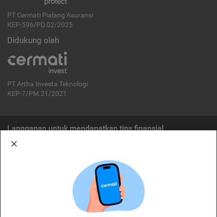
PT Cermati Pialang Asuransi
KEP-596/PD.02/2025
Didukung oleh
PT Artha Investa Teknologi
KEP-7/PM.21/2021
Langganan untuk mendapatkan tips finansial
Berlangganan
Disclaimer:
Cermati merupakan penyelenggara agregasi jasa keuangan yang terdaftar di
OJK. Oleh karena itu, produk dan/atau layanan jasa keuangan yang
ditawarkan bukan merupakan produk dan/atau layanan jasa keuangan yang
diterbitkan oleh Cermati dan Cermati tidak bertanggung jawab atas tuntutan