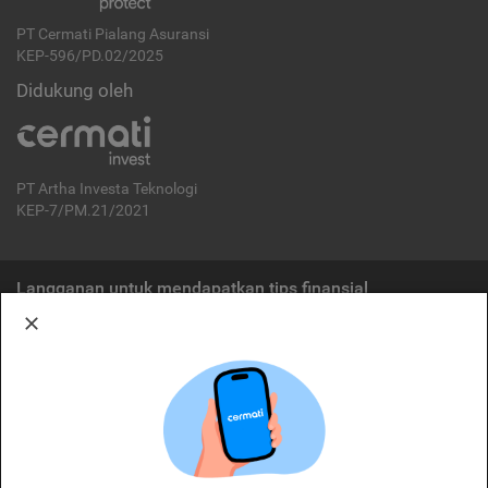
PT Cermati Pialang Asuransi
KEP-596/PD.02/2025
Didukung oleh
PT Artha Investa Teknologi
KEP-7/PM.21/2021
Langganan untuk mendapatkan tips finansial
Berlangganan
Disclaimer:
Cermati merupakan penyelenggara agregasi jasa keuangan yang terdaftar di
OJK. Oleh karena itu, produk dan/atau layanan jasa keuangan yang
ditawarkan bukan merupakan produk dan/atau layanan jasa keuangan yang
diterbitkan oleh Cermati dan Cermati tidak bertanggung jawab atas tuntutan