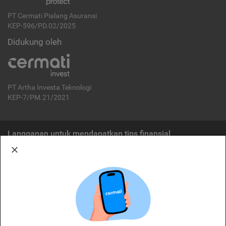
PT Cermati Pialang Asuransi
KEP-596/PD.02/2025
Didukung oleh
PT Artha Investa Teknologi
KEP-7/PM.21/2021
Langganan untuk mendapatkan tips finansial
Berlangganan
Disclaimer:
Cermati merupakan penyelenggara agregasi jasa keuangan yang terdaftar di
OJK. Oleh karena itu, produk dan/atau layanan jasa keuangan yang
ditawarkan bukan merupakan produk dan/atau layanan jasa keuangan yang
diterbitkan oleh Cermati dan Cermati tidak bertanggung jawab atas tuntutan