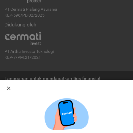
PT Cermati Pialang Asuransi
KEP-596/PD.02/2025
Didukung oleh
PT Artha Investa Teknologi
KEP-7/PM.21/2021
Langganan untuk mendapatkan tips finansial
Berlangganan
Disclaimer:
Cermati merupakan penyelenggara agregasi jasa keuangan yang terdaftar di
OJK. Oleh karena itu, produk dan/atau layanan jasa keuangan yang
ditawarkan bukan merupakan produk dan/atau layanan jasa keuangan yang
diterbitkan oleh Cermati dan Cermati tidak bertanggung jawab atas tuntutan