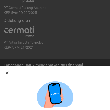
PT Cermati Pialang Asuransi
KEP-596/PD.02/2025
Didukung oleh
PT Artha Investa Teknologi
KEP-7/PM.21/2021
Langganan untuk mendapatkan tips finansial
Berlangganan
Disclaimer:
Cermati merupakan penyelenggara agregasi jasa keuangan yang terdaftar di
OJK. Oleh karena itu, produk dan/atau layanan jasa keuangan yang
ditawarkan bukan merupakan produk dan/atau layanan jasa keuangan yang
diterbitkan oleh Cermati dan Cermati tidak bertanggung jawab atas tuntutan