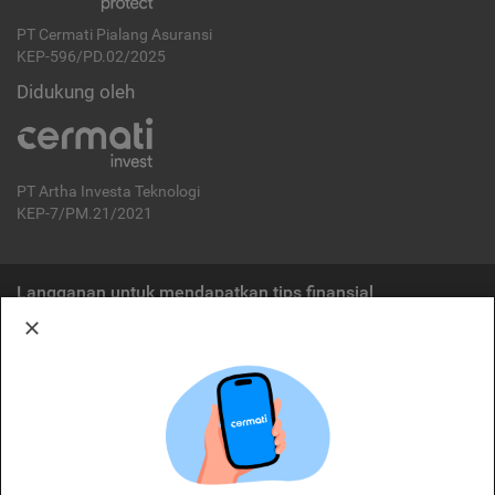
PT Cermati Pialang Asuransi
KEP-596/PD.02/2025
Didukung oleh
PT Artha Investa Teknologi
KEP-7/PM.21/2021
Langganan untuk mendapatkan tips finansial
Berlangganan
Disclaimer:
Cermati merupakan penyelenggara agregasi jasa keuangan yang terdaftar di
OJK. Oleh karena itu, produk dan/atau layanan jasa keuangan yang
ditawarkan bukan merupakan produk dan/atau layanan jasa keuangan yang
diterbitkan oleh Cermati dan Cermati tidak bertanggung jawab atas tuntutan