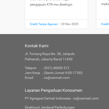
maks
pengajuan KTA-mu disetujui.
Kredit Tanpa Agunan
•
20 Nov 2025
Kredi
Kontak Kami
Jl. Tomang Raya No. 38, Jatipulo
Palmerah, Jakarta Barat 11430
Telepon
: (021) 40000 312
Jam Kerja
: (Senin-Jumat 9:00-17:00)
Email
:
cs@cermati.com
Layanan Pengaduan Konsumen
PT Agregasi Cermat Indonesia - cs@cermati.com
Direktorat Jenderal Perlindungan