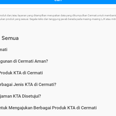
 Produk dan/atau layanan yang ditampilkan merupakan data yang dikumpulkan Cermati untuk memban
an produk yang sesuai. Segala risiko dan tanggung jawab berada pada masing-masing LJK atau mitra 
) Semua
mati
Agunan di Cermati Aman?
Produk KTA di Cermati
rbagai Jenis KTA di Cermati?
jaman KTA Disetujui?
ntuk Mengajukan Berbagai Produk KTA di Cermati