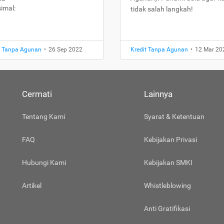
imal:
tidak salah langkah!
t Tanpa Agunan
•
26 Sep 2022
Kredit Tanpa Agunan
•
12 Mar 20
Cermati
Lainnya
Tentang Kami
Syarat & Ketentuan
FAQ
Kebijakan Privasi
Hubungi Kami
Kebijakan SMKI
Artikel
Whistleblowing
Anti Gratifikasi