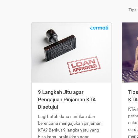
Tips
9 Langkah Jitu agar
Tip
Pengajuan Pinjaman KTA
KTA
Disetujui
KTA 
perb
Lagi butuh dana suntikan dan
cukup
berencana mengajukan pinjaman
cerd
KTA? Berikut 9 langkah jitu yang
meng
bisa kamu praktikkan agar