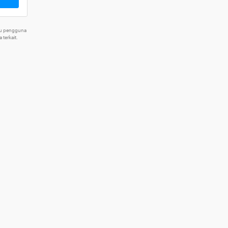
tu pengguna
terkait.