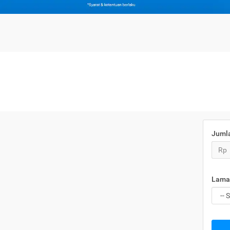
Juml
Rp
Lama