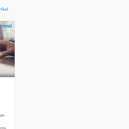
tikel
.
kan
kamu