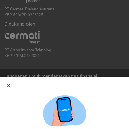
PT Cermati Pialang Asuransi
KEP-596/PD.02/2025
Didukung oleh
PT Artha Investa Teknologi
KEP-7/PM.21/2021
Langganan untuk mendapatkan tips finansial
Berlangganan
Disclaimer:
Cermati merupakan penyelenggara agregasi jasa keuangan yang terdaftar di
OJK. Oleh karena itu, produk dan/atau layanan jasa keuangan yang
ditawarkan bukan merupakan produk dan/atau layanan jasa keuangan yang
diterbitkan oleh Cermati dan Cermati tidak bertanggung jawab atas tuntutan