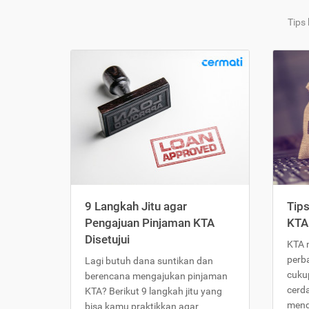
Tips
9 Langkah Jitu agar
Tip
Pengajuan Pinjaman KTA
KTA
Disetujui
KTA 
perb
Lagi butuh dana suntikan dan
cukup
berencana mengajukan pinjaman
cerd
KTA? Berikut 9 langkah jitu yang
meng
bisa kamu praktikkan agar