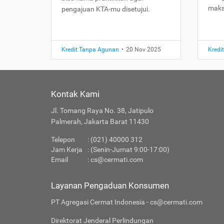
maks
pengajuan KTA-mu disetujui.
Kredit Tanpa Agunan
•
20 Nov 2025
Kredi
Kontak Kami
Jl. Tomang Raya No. 38, Jatipulo
Palmerah, Jakarta Barat 11430
Telepon
: (021) 40000 312
Jam Kerja
: (Senin-Jumat 9:00-17:00)
Email
:
cs@cermati.com
Layanan Pengaduan Konsumen
PT Agregasi Cermat Indonesia - cs@cermati.com
Direktorat Jenderal Perlindungan