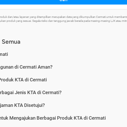
 Produk dan/atau layanan yang ditampilkan merupakan data yang dikumpulkan Cermati untuk memban
an produk yang sesuai. Segala risiko dan tanggung jawab berada pada masing-masing LJK atau mitra 
) Semua
mati
Agunan di Cermati Aman?
Produk KTA di Cermati
rbagai Jenis KTA di Cermati?
jaman KTA Disetujui?
ntuk Mengajukan Berbagai Produk KTA di Cermati