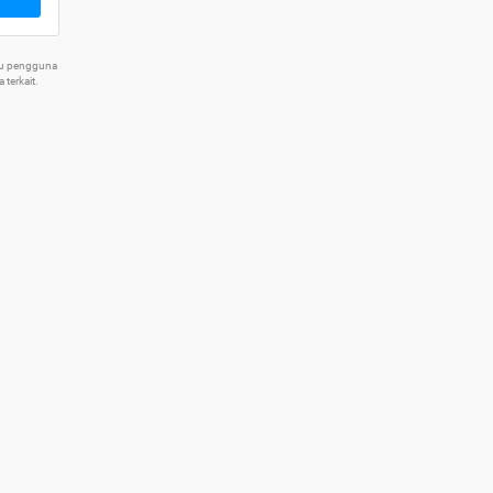
tu pengguna
terkait.