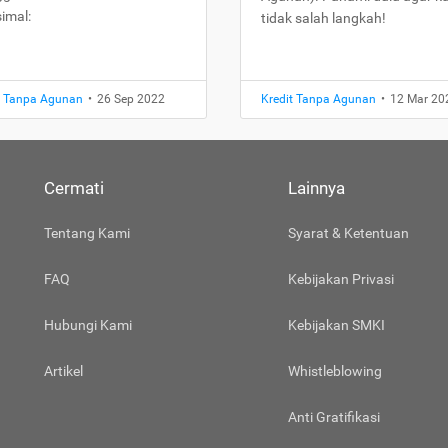
imal:
tidak salah langkah!
t Tanpa Agunan
•
26 Sep 2022
Kredit Tanpa Agunan
•
12 Mar 20
Cermati
Lainnya
Tentang Kami
Syarat & Ketentuan
FAQ
Kebijakan Privasi
Hubungi Kami
Kebijakan SMKI
Artikel
Whistleblowing
Anti Gratifikasi