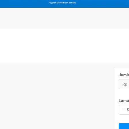
Juml
Rp
Lama