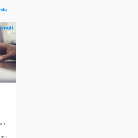
tikel
.
kan
kamu