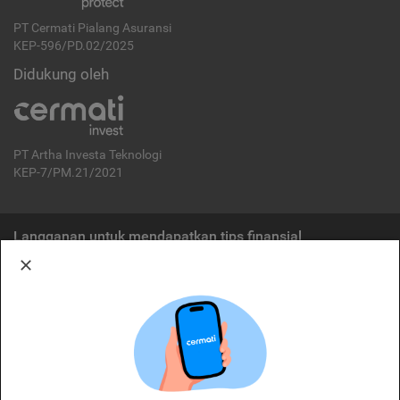
PT Cermati Pialang Asuransi
KEP-596/PD.02/2025
Didukung oleh
PT Artha Investa Teknologi
KEP-7/PM.21/2021
Langganan untuk mendapatkan tips finansial
Berlangganan
Disclaimer:
Cermati merupakan penyelenggara agregasi jasa keuangan yang terdaftar di
OJK. Oleh karena itu, produk dan/atau layanan jasa keuangan yang
ditawarkan bukan merupakan produk dan/atau layanan jasa keuangan yang
diterbitkan oleh Cermati dan Cermati tidak bertanggung jawab atas tuntutan