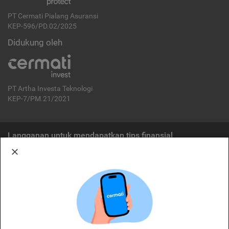
PT Cermati Pialang Asuransi
KEP-596/PD.02/2025
Didukung oleh
PT Artha Investa Teknologi
KEP-7/PM.21/2021
Langganan untuk mendapatkan tips finansial
Berlangganan
Disclaimer:
Cermati merupakan penyelenggara agregasi jasa keuangan yang terdaftar di
OJK. Oleh karena itu, produk dan/atau layanan jasa keuangan yang
ditawarkan bukan merupakan produk dan/atau layanan jasa keuangan yang
diterbitkan oleh Cermati dan Cermati tidak bertanggung jawab atas tuntutan