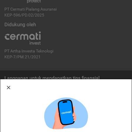
PT Cermati Pialang Asuransi
KEP-596/PD.02/2025
Didukung oleh
PT Artha Investa Teknologi
KEP-7/PM.21/2021
Langganan untuk mendapatkan tips finansial
Berlangganan
Disclaimer:
Cermati merupakan penyelenggara agregasi jasa keuangan yang terdaftar di
OJK. Oleh karena itu, produk dan/atau layanan jasa keuangan yang
ditawarkan bukan merupakan produk dan/atau layanan jasa keuangan yang
diterbitkan oleh Cermati dan Cermati tidak bertanggung jawab atas tuntutan