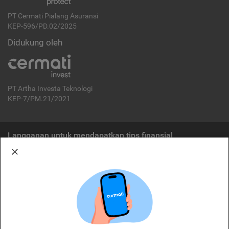
PT Cermati Pialang Asuransi
KEP-596/PD.02/2025
Didukung oleh
PT Artha Investa Teknologi
KEP-7/PM.21/2021
Langganan untuk mendapatkan tips finansial
Berlangganan
Disclaimer:
Cermati merupakan penyelenggara agregasi jasa keuangan yang terdaftar di
OJK. Oleh karena itu, produk dan/atau layanan jasa keuangan yang
ditawarkan bukan merupakan produk dan/atau layanan jasa keuangan yang
diterbitkan oleh Cermati dan Cermati tidak bertanggung jawab atas tuntutan