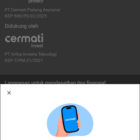
PT Cermati Pialang Asuransi
KEP-596/PD.02/2025
Didukung oleh
PT Artha Investa Teknologi
KEP-7/PM.21/2021
Langganan untuk mendapatkan tips finansial
Berlangganan
Disclaimer:
Cermati merupakan penyelenggara agregasi jasa keuangan yang terdaftar di
OJK. Oleh karena itu, produk dan/atau layanan jasa keuangan yang
ditawarkan bukan merupakan produk dan/atau layanan jasa keuangan yang
diterbitkan oleh Cermati dan Cermati tidak bertanggung jawab atas tuntutan