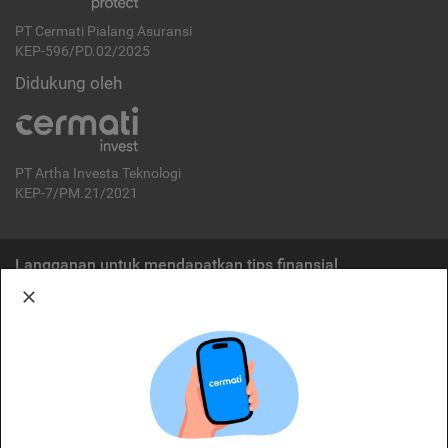
PT Cermati Pialang Asuransi
KEP-596/PD.02/2025
Didukung oleh
PT Artha Investa Teknologi
KEP-7/PM.21/2021
Langganan untuk mendapatkan tips finansial
Berlangganan
Disclaimer:
Cermati merupakan penyelenggara agregasi jasa keuangan yang terdaftar di
OJK. Oleh karena itu, produk dan/atau layanan jasa keuangan yang
ditawarkan bukan merupakan produk dan/atau layanan jasa keuangan yang
diterbitkan oleh Cermati dan Cermati tidak bertanggung jawab atas tuntutan