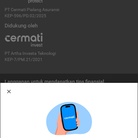
PT Cermati Pialang Asuransi
KEP-596/PD.02/2025
Didukung oleh
PT Artha Investa Teknologi
KEP-7/PM.21/2021
Langganan untuk mendapatkan tips finansial
Berlangganan
Disclaimer:
Cermati merupakan penyelenggara agregasi jasa keuangan yang terdaftar di
OJK. Oleh karena itu, produk dan/atau layanan jasa keuangan yang
ditawarkan bukan merupakan produk dan/atau layanan jasa keuangan yang
diterbitkan oleh Cermati dan Cermati tidak bertanggung jawab atas tuntutan