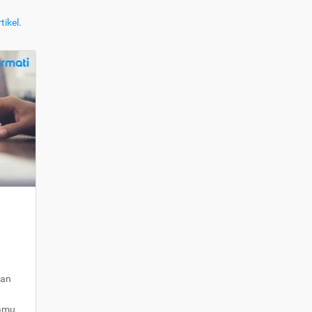
tikel
.
kan
kamu