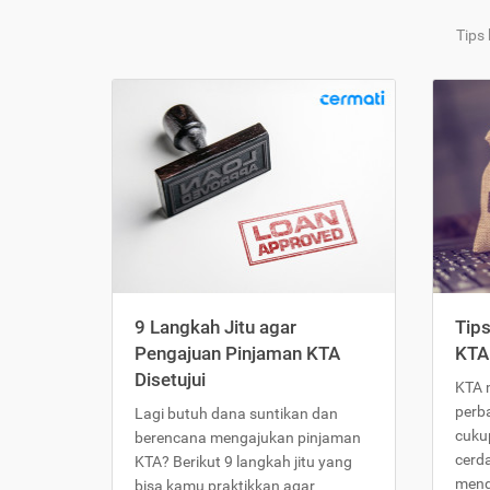
Tips
9 Langkah Jitu agar
Tip
Pengajuan Pinjaman KTA
KTA
Disetujui
KTA 
perb
Lagi butuh dana suntikan dan
cukup
berencana mengajukan pinjaman
cerd
KTA? Berikut 9 langkah jitu yang
meng
bisa kamu praktikkan agar