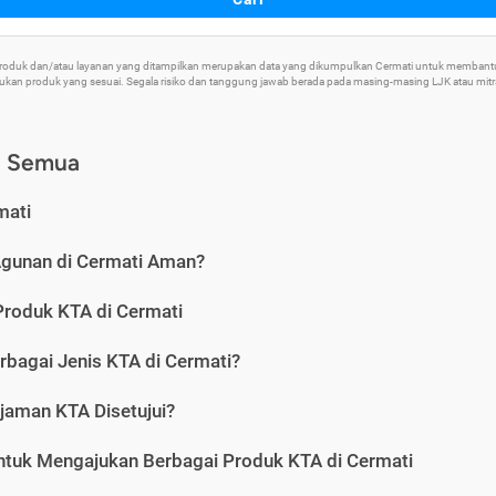
 Produk dan/atau layanan yang ditampilkan merupakan data yang dikumpulkan Cermati untuk memban
an produk yang sesuai. Segala risiko dan tanggung jawab berada pada masing-masing LJK atau mitra 
) Semua
mati
Agunan di Cermati Aman?
Produk KTA di Cermati
rbagai Jenis KTA di Cermati?
jaman KTA Disetujui?
ntuk Mengajukan Berbagai Produk KTA di Cermati