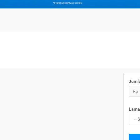
Juml
Rp
Lama