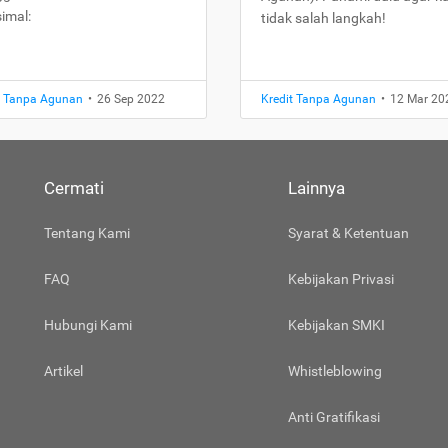
imal:
tidak salah langkah!
t Tanpa Agunan
•
26 Sep 2022
Kredit Tanpa Agunan
•
12 Mar 20
Cermati
Lainnya
Tentang Kami
Syarat & Ketentuan
FAQ
Kebijakan Privasi
Hubungi Kami
Kebijakan SMKI
Artikel
Whistleblowing
Anti Gratifikasi