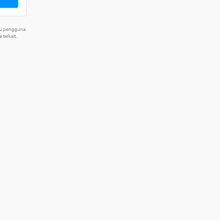
tu pengguna
terkait.