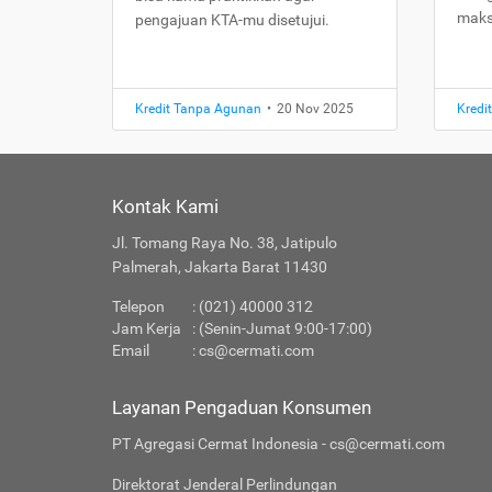
maks
pengajuan KTA-mu disetujui.
Kredit Tanpa Agunan
•
20 Nov 2025
Kredi
Kontak Kami
Jl. Tomang Raya No. 38, Jatipulo
Palmerah, Jakarta Barat 11430
Telepon
: (021) 40000 312
Jam Kerja
: (Senin-Jumat 9:00-17:00)
Email
:
cs@cermati.com
Layanan Pengaduan Konsumen
PT Agregasi Cermat Indonesia - cs@cermati.com
Direktorat Jenderal Perlindungan