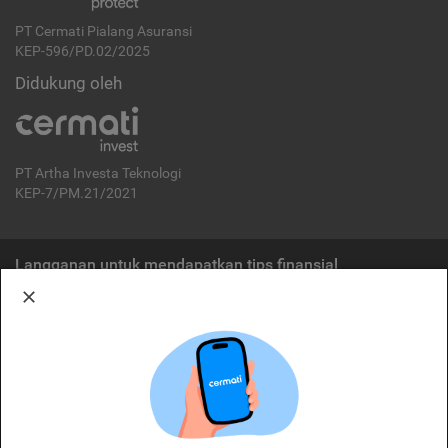
PT Cermati Pialang Asuransi
KEP-596/PD.02/2025
Didukung oleh
PT Artha Investa Teknologi
KEP-7/PM.21/2021
Langganan untuk mendapatkan tips finansial
Berlangganan
Disclaimer:
Cermati merupakan penyelenggara agregasi jasa keuangan yang terdaftar di
OJK. Oleh karena itu, produk dan/atau layanan jasa keuangan yang
ditawarkan bukan merupakan produk dan/atau layanan jasa keuangan yang
diterbitkan oleh Cermati dan Cermati tidak bertanggung jawab atas tuntutan