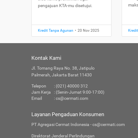
maks
pengajuan KTA-mu disetujui.
Kredit Tanpa Agunan
•
20 Nov 2025
Kredi
Kontak Kami
Jl. Tomang Raya No. 38, Jatipulo
Palmerah, Jakarta Barat 11430
Telepon
: (021) 40000 312
Jam Kerja
: (Senin-Jumat 9:00-17:00)
Email
:
cs@cermati.com
Layanan Pengaduan Konsumen
PT Agregasi Cermat Indonesia - cs@cermati.com
Direktorat Jenderal Perlindungan