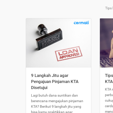
Tips
9 Langkah Jitu agar
Tip
Pengajuan Pinjaman KTA
KTA
Disetujui
KTA 
perb
Lagi butuh dana suntikan dan
cukup
berencana mengajukan pinjaman
cerd
KTA? Berikut 9 langkah jitu yang
meng
bisa kamu praktikkan agar