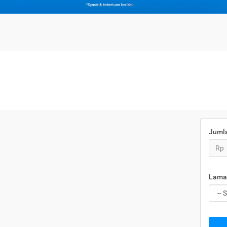
Juml
Rp
Lama