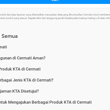
 Produk dan/atau layanan yang ditampilkan merupakan data yang dikumpulkan Cermati untuk memban
an produk yang sesuai. Segala risiko dan tanggung jawab berada pada masing-masing LJK atau mitra 
) Semua
mati
Agunan di Cermati Aman?
Produk KTA di Cermati
rbagai Jenis KTA di Cermati?
jaman KTA Disetujui?
ntuk Mengajukan Berbagai Produk KTA di Cermati