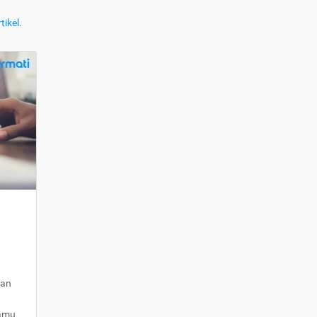
tikel
.
kan
kamu