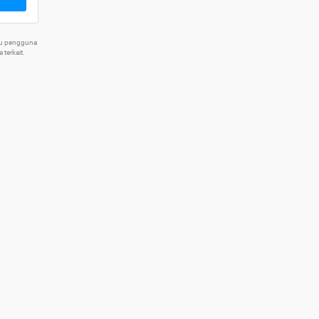
tu pengguna
terkait.