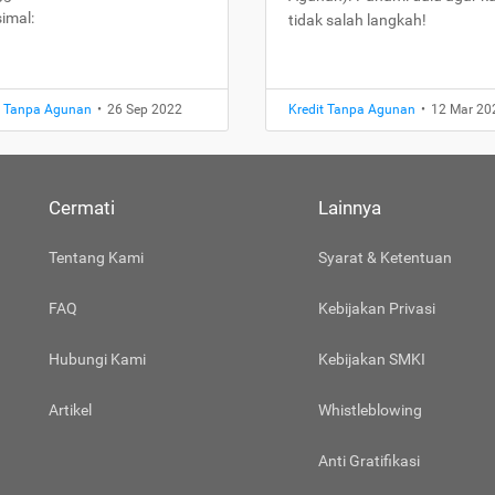
imal:
tidak salah langkah!
t Tanpa Agunan
•
26 Sep 2022
Kredit Tanpa Agunan
•
12 Mar 20
Cermati
Lainnya
Tentang Kami
Syarat & Ketentuan
FAQ
Kebijakan Privasi
Hubungi Kami
Kebijakan SMKI
Artikel
Whistleblowing
Anti Gratifikasi