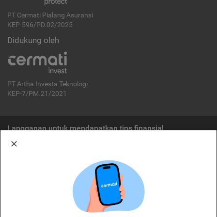
PT Cermati Pialang Asuransi
KEP-596/PD.02/2025
Didukung oleh
PT Artha Investa Teknologi
KEP-7/PM.21/2021
Langganan untuk mendapatkan tips finansial
Berlangganan
Disclaimer:
Cermati merupakan penyelenggara agregasi jasa keuangan yang terdaftar di
OJK. Oleh karena itu, produk dan/atau layanan jasa keuangan yang
ditawarkan bukan merupakan produk dan/atau layanan jasa keuangan yang
diterbitkan oleh Cermati dan Cermati tidak bertanggung jawab atas tuntutan