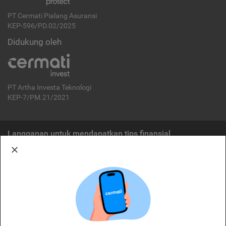
PT Cermati Pialang Asuransi
KEP-596/PD.02/2025
Didukung oleh
PT Artha Investa Teknologi
KEP-7/PM.21/2021
Langganan untuk mendapatkan tips finansial
Berlangganan
Disclaimer:
Cermati merupakan penyelenggara agregasi jasa keuangan yang terdaftar di
OJK. Oleh karena itu, produk dan/atau layanan jasa keuangan yang
ditawarkan bukan merupakan produk dan/atau layanan jasa keuangan yang
diterbitkan oleh Cermati dan Cermati tidak bertanggung jawab atas tuntutan