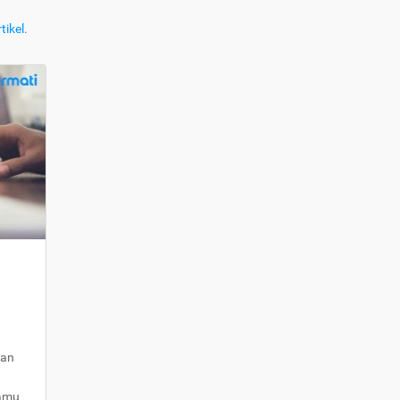
tikel
.
kan
kamu