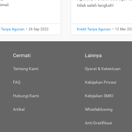
imal:
tidak salah langkah!
t Tanpa Agunan
•
26 Sep 2022
Kredit Tanpa Agunan
•
12 Mar 20
Cermati
Lainnya
Tentang Kami
Syarat & Ketentuan
FAQ
Kebijakan Privasi
Hubungi Kami
Kebijakan SMKI
Artikel
Whistleblowing
Anti Gratifikasi