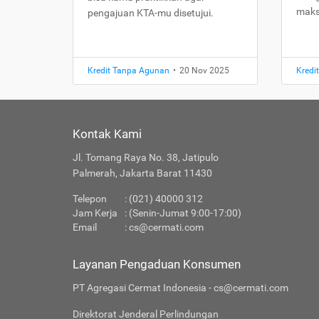
maks
pengajuan KTA-mu disetujui.
Kredit Tanpa Agunan
•
20 Nov 2025
Kredi
Kontak Kami
Jl. Tomang Raya No. 38, Jatipulo
Palmerah, Jakarta Barat 11430
Telepon
: (021) 40000 312
Jam Kerja
: (Senin-Jumat 9:00-17:00)
Email
:
cs@cermati.com
Layanan Pengaduan Konsumen
PT Agregasi Cermat Indonesia - cs@cermati.com
Direktorat Jenderal Perlindungan