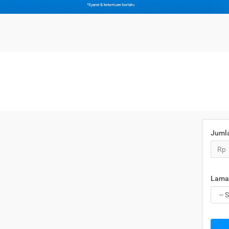
Juml
Rp
Lama