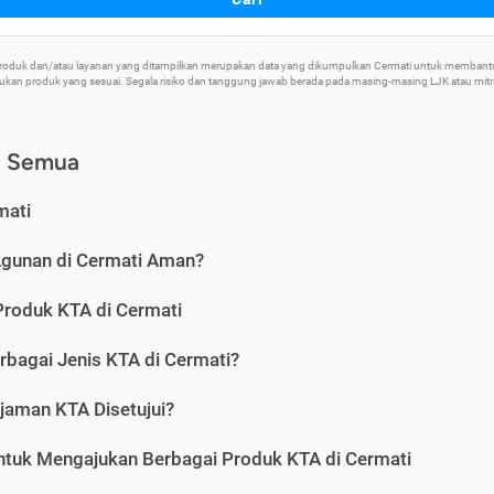
 Produk dan/atau layanan yang ditampilkan merupakan data yang dikumpulkan Cermati untuk memban
an produk yang sesuai. Segala risiko dan tanggung jawab berada pada masing-masing LJK atau mitra 
) Semua
mati
Agunan di Cermati Aman?
Produk KTA di Cermati
rbagai Jenis KTA di Cermati?
jaman KTA Disetujui?
ntuk Mengajukan Berbagai Produk KTA di Cermati