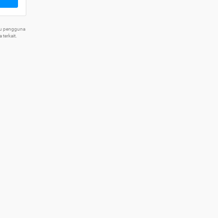
tu pengguna
terkait.