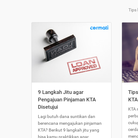
Tips
9 Langkah Jitu agar
Tip
Pengajuan Pinjaman KTA
KTA
Disetujui
KTA 
perb
Lagi butuh dana suntikan dan
cukup
berencana mengajukan pinjaman
cerd
KTA? Berikut 9 langkah jitu yang
meng
bisa kamu praktikkan agar