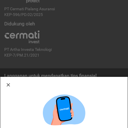
PT Cermati Pialang Asuransi
KEP-596/PD.02/2025
Didukung oleh
PT Artha Investa Teknologi
KEP-7/PM.21/2021
Langganan untuk mendapatkan tips finansial
Berlangganan
Disclaimer:
Cermati merupakan penyelenggara agregasi jasa keuangan yang terdaftar di
OJK. Oleh karena itu, produk dan/atau layanan jasa keuangan yang
ditawarkan bukan merupakan produk dan/atau layanan jasa keuangan yang
diterbitkan oleh Cermati dan Cermati tidak bertanggung jawab atas tuntutan