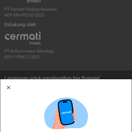
PT Cermati Pialang Asuransi
KEP-596/PD.02/2025
Didukung oleh
PT Artha Investa Teknologi
KEP-7/PM.21/2021
Langganan untuk mendapatkan tips finansial
Berlangganan
Disclaimer:
Cermati merupakan penyelenggara agregasi jasa keuangan yang terdaftar di
OJK. Oleh karena itu, produk dan/atau layanan jasa keuangan yang
ditawarkan bukan merupakan produk dan/atau layanan jasa keuangan yang
diterbitkan oleh Cermati dan Cermati tidak bertanggung jawab atas tuntutan