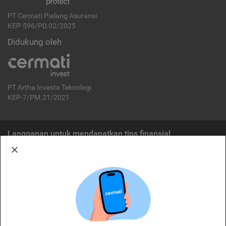
PT Cermati Pialang Asuransi
KEP-596/PD.02/2025
Didukung oleh
PT Artha Investa Teknologi
KEP-7/PM.21/2021
Langganan untuk mendapatkan tips finansial
Berlangganan
Disclaimer:
Cermati merupakan penyelenggara agregasi jasa keuangan yang terdaftar di
OJK. Oleh karena itu, produk dan/atau layanan jasa keuangan yang
ditawarkan bukan merupakan produk dan/atau layanan jasa keuangan yang
diterbitkan oleh Cermati dan Cermati tidak bertanggung jawab atas tuntutan