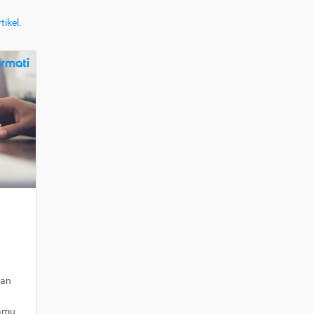
tikel
.
kan
kamu