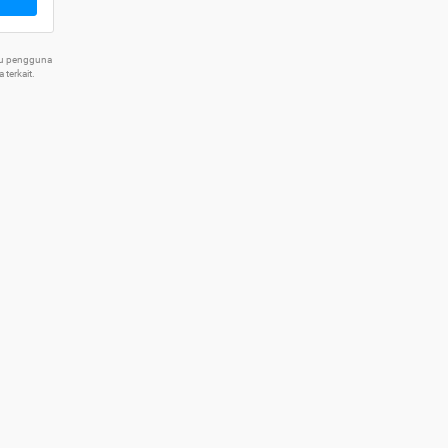
tu pengguna
terkait.