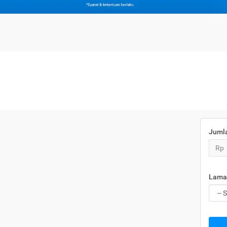
Juml
Rp
Lama