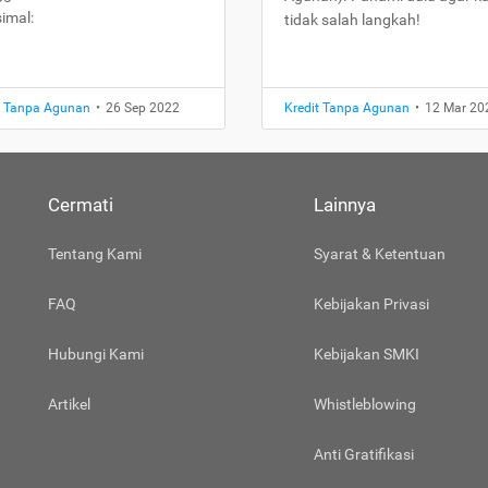
imal:
tidak salah langkah!
t Tanpa Agunan
•
26 Sep 2022
Kredit Tanpa Agunan
•
12 Mar 20
Cermati
Lainnya
Tentang Kami
Syarat & Ketentuan
FAQ
Kebijakan Privasi
Hubungi Kami
Kebijakan SMKI
Artikel
Whistleblowing
Anti Gratifikasi