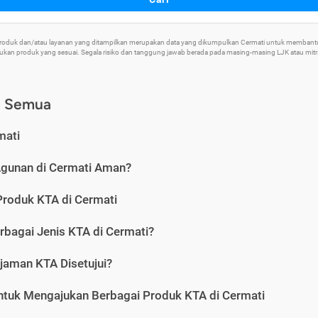
 Produk dan/atau layanan yang ditampilkan merupakan data yang dikumpulkan Cermati untuk memban
an produk yang sesuai. Segala risiko dan tanggung jawab berada pada masing-masing LJK atau mitra 
) Semua
mati
Agunan di Cermati Aman?
Produk KTA di Cermati
rbagai Jenis KTA di Cermati?
jaman KTA Disetujui?
ntuk Mengajukan Berbagai Produk KTA di Cermati