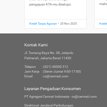
maks
pengajuan KTA-mu disetujui.
Kredit Tanpa Agunan
•
20 Nov 2025
Kredi
Kontak Kami
Jl. Tomang Raya No. 38, Jatipulo
Palmerah, Jakarta Barat 11430
Telepon
: (021) 40000 312
Jam Kerja
: (Senin-Jumat 9:00-17:00)
Email
:
cs@cermati.com
Layanan Pengaduan Konsumen
PT Agregasi Cermat Indonesia - cs@cermati.com
Direktorat Jenderal Perlindungan