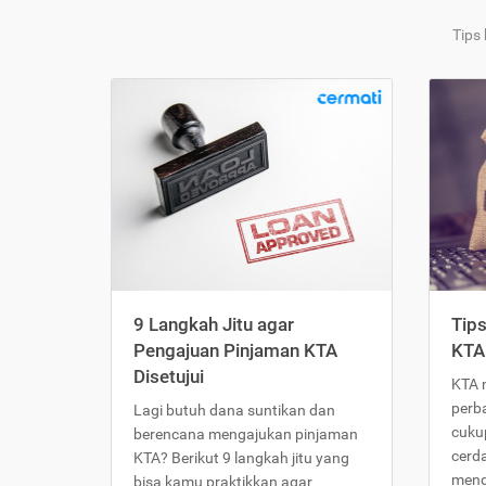
Tips
9 Langkah Jitu agar
Tip
Pengajuan Pinjaman KTA
KTA
Disetujui
KTA 
perb
Lagi butuh dana suntikan dan
cukup
berencana mengajukan pinjaman
cerd
KTA? Berikut 9 langkah jitu yang
meng
bisa kamu praktikkan agar