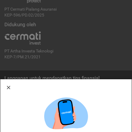
PT Cermati Pialang Asuransi
KEP-596/PD.02/2025
Didukung oleh
PT Artha Investa Teknologi
KEP-7/PM.21/2021
Langganan untuk mendapatkan tips finansial
Berlangganan
Disclaimer:
Cermati merupakan penyelenggara agregasi jasa keuangan yang terdaftar di
OJK. Oleh karena itu, produk dan/atau layanan jasa keuangan yang
ditawarkan bukan merupakan produk dan/atau layanan jasa keuangan yang
diterbitkan oleh Cermati dan Cermati tidak bertanggung jawab atas tuntutan