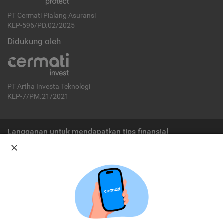
PT Cermati Pialang Asuransi
KEP-596/PD.02/2025
Didukung oleh
PT Artha Investa Teknologi
KEP-7/PM.21/2021
Langganan untuk mendapatkan tips finansial
Berlangganan
Disclaimer:
Cermati merupakan penyelenggara agregasi jasa keuangan yang terdaftar di
OJK. Oleh karena itu, produk dan/atau layanan jasa keuangan yang
ditawarkan bukan merupakan produk dan/atau layanan jasa keuangan yang
diterbitkan oleh Cermati dan Cermati tidak bertanggung jawab atas tuntutan